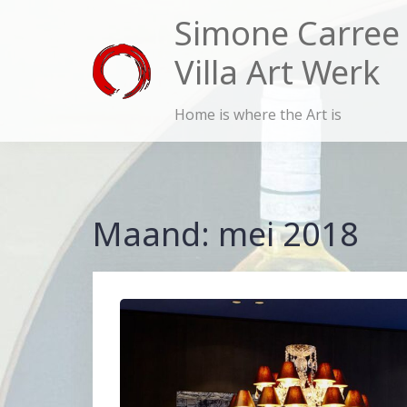
Skip
Simone Carree
to
Villa Art Werk
content
Home is where the Art is
Maand:
mei 2018