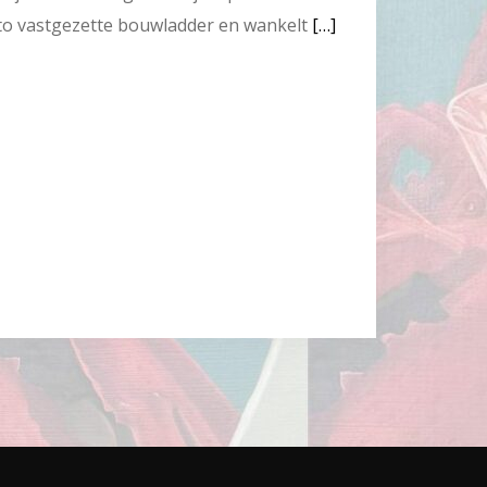
ito vastgezette bouwladder en wankelt
[…]