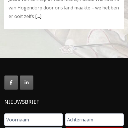
van Hogendorp door ons land maakte – we hebben
er ooit zelfs
[…]
NIEUWSBRIEF