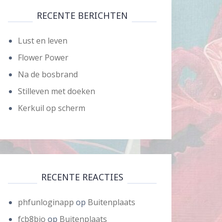
RECENTE BERICHTEN
Lust en leven
Flower Power
Na de bosbrand
Stilleven met doeken
Kerkuil op scherm
RECENTE REACTIES
phfunloginapp
op
Buitenplaats
fcb8bio
op
Buitenplaats