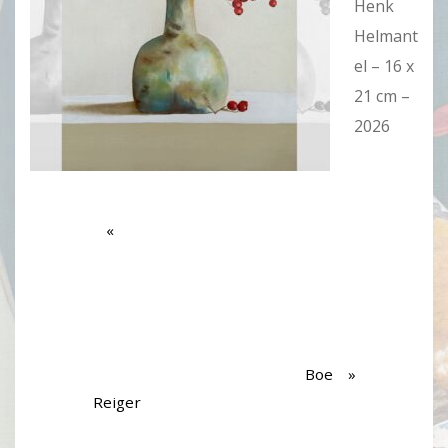
Henk
Helmant
el – 16 x
21 cm –
2026
Boe
Reiger