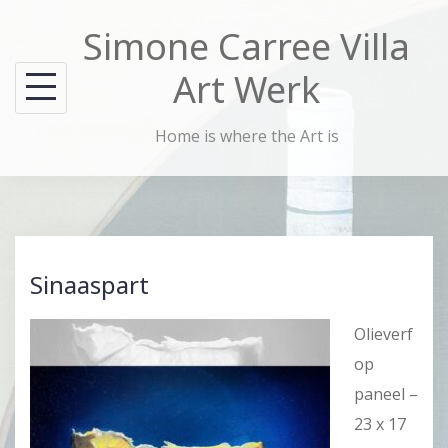
Skip
Simone Carree Villa
to
content
Art Werk
Home is where the Art is
Sinaaspart
Olieverf
op
paneel –
23 x 17