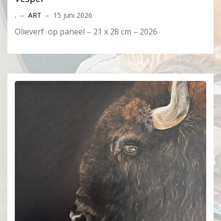
.
–
ART
–
15 juni 2026
Olieverf op paneel – 21 x 28 cm – 2026