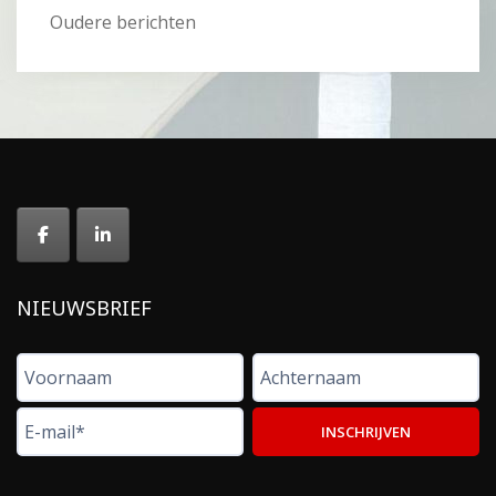
Berichtennavigatie
Oudere berichten
NIEUWSBRIEF