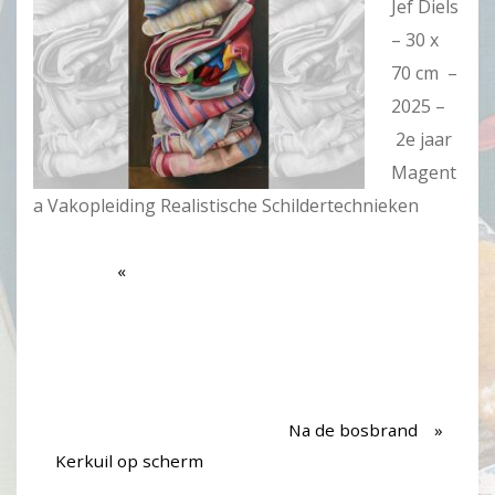
Jef Diels
– 30 x
70 cm –
2025 –
2e jaar
Magent
a Vakopleiding Realistische Schildertechnieken
Na de bosbrand
Kerkuil op scherm