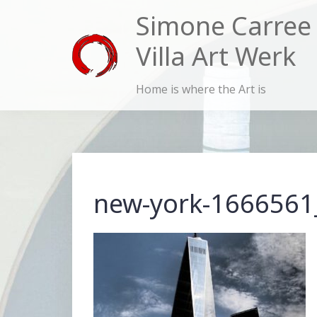
Skip
Simone Carree
to
Villa Art Werk
content
Home is where the Art is
new-york-1666561