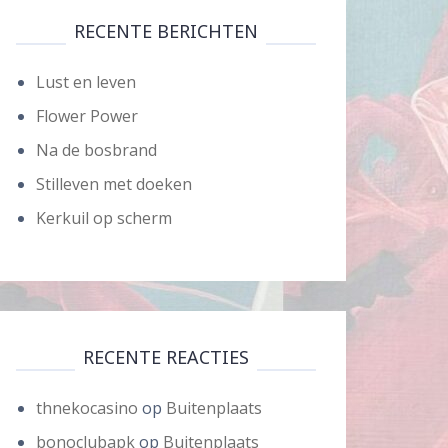
RECENTE BERICHTEN
Lust en leven
Flower Power
Na de bosbrand
Stilleven met doeken
Kerkuil op scherm
RECENTE REACTIES
thnekocasino
op
Buitenplaats
bonoclubapk
op
Buitenplaats