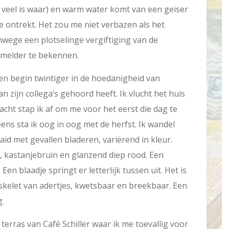
 veel is waar) en warm water komt van een geiser
e ontrekt. Het zou me niet verbazen als het
nwege een plotselinge vergiftiging van de
 melder te bekennen.
 een begin twintiger in de hoedanigheid van
an zijn collega’s gehoord heeft. Ik vlucht het huis
racht stap ik af om me voor het eerst die dag te
eens sta ik oog in oog met de herfst. Ik wandel
aaid met gevallen bladeren, variërend in kleur.
, kastanjebruin en glanzend diep rood. Een
en blaadje springt er letterlijk tussen uit. Het is
n skelet van adertjes, kwetsbaar en breekbaar. Een
g.
t terras van Café Schiller waar ik me toevallig voor