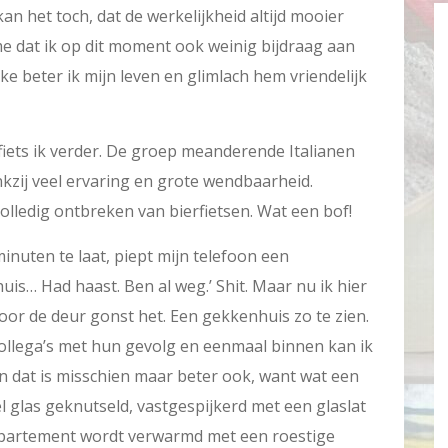
an het toch, dat de werkelijkheid altijd mooier
 me dat ik op dit moment ook weinig bijdraag aan
e beter ik mijn leven en glimlach hem vriendelijk
r fiets ik verder. De groep meanderende Italianen
nkzij veel ervaring en grote wendbaarheid.
olledig ontbreken van bierfietsen. Wat een bof!
minuten te laat, piept mijn telefoon een
uis… Had haast. Ben al weg.’ Shit. Maar nu ik hier
Voor de deur gonst het. Een gekkenhuis zo te zien.
collega’s met hun gevolg en eenmaal binnen kan ik
n dat is misschien maar beter ook, want wat een
el glas geknutseld, vastgespijkerd met een glaslat
appartement wordt verwarmd met een roestige