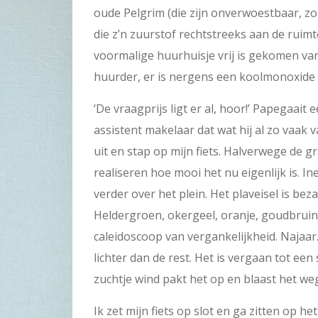
oude Pelgrim (die zijn onverwoestbaar, zo
die z’n zuurstof rechtstreeks aan de ruimt
voormalige huurhuisje vrij is gekomen va
huurder, er is nergens een koolmonoxide
‘De vraagprijs ligt er al, hoor!’ Papegaait
assistent makelaar dat wat hij al zo vaak v
uit en stap op mijn fiets. Halverwege de g
realiseren hoe mooi het nu eigenlijk is. In
verder over het plein. Het plaveisel is bez
Heldergroen, okergeel, oranje, goudbruin
caleidoscoop van vergankelijkheid. Najaar. E
lichter dan de rest. Het is vergaan tot ee
zuchtje wind pakt het op en blaast het we
Ik zet mijn fiets op slot en ga zitten op he