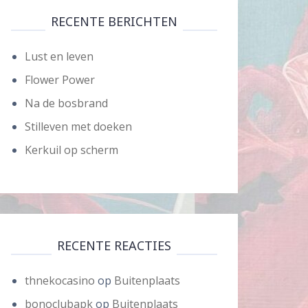
RECENTE BERICHTEN
Lust en leven
Flower Power
Na de bosbrand
Stilleven met doeken
Kerkuil op scherm
RECENTE REACTIES
thnekocasino
op
Buitenplaats
bonoclubapk
op
Buitenplaats