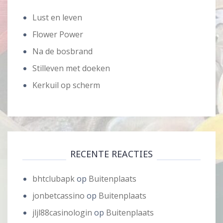
Lust en leven
Flower Power
Na de bosbrand
Stilleven met doeken
Kerkuil op scherm
RECENTE REACTIES
bhtclubapk
op
Buitenplaats
jonbetcassino
op
Buitenplaats
jljl88casinologin
op
Buitenplaats