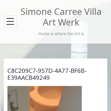
Skip
Simone Carree Villa
to
content
Art Werk
Home is where the Art is
C8C209C7-957D-4A77-BF6B-
E39AACB49249