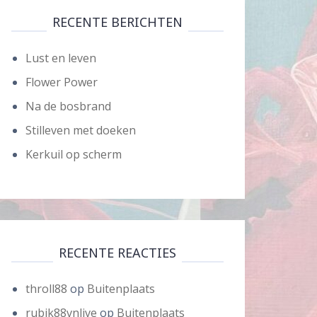
RECENTE BERICHTEN
Lust en leven
Flower Power
Na de bosbrand
Stilleven met doeken
Kerkuil op scherm
RECENTE REACTIES
throll88
op
Buitenplaats
rubik88vnlive
op
Buitenplaats