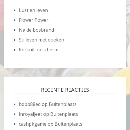
Lust en leven
Flower Power
Na de bosbrand
Stilleven met doeken
Kerkuil op scherm
RECENTE REACTIES
bdbb88ed
op
Buitenplaats
inroyaljeet
op
Buitenplaats
cashpkgame
op
Buitenplaats