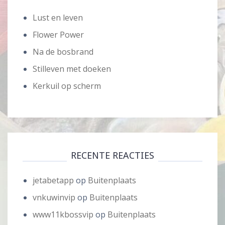
Lust en leven
Flower Power
Na de bosbrand
Stilleven met doeken
Kerkuil op scherm
RECENTE REACTIES
jetabetapp
op
Buitenplaats
vnkuwinvip
op
Buitenplaats
www11kbossvip
op
Buitenplaats