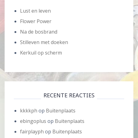
Lust en leven
Flower Power
Na de bosbrand
Stilleven met doeken
Kerkuil op scherm
RECENTE REACTIES
kkkkph
op
Buitenplaats
ebingoplus
op
Buitenplaats
fairplayph
op
Buitenplaats