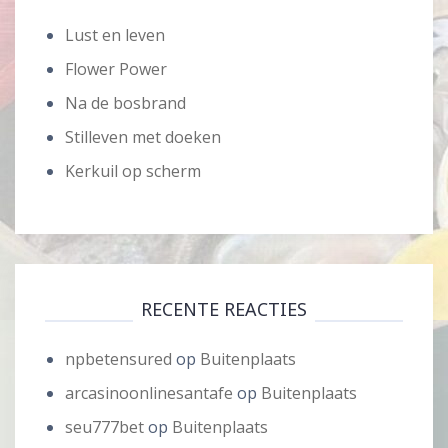
Lust en leven
Flower Power
Na de bosbrand
Stilleven met doeken
Kerkuil op scherm
RECENTE REACTIES
npbetensured
op
Buitenplaats
arcasinoonlinesantafe
op
Buitenplaats
seu777bet
op
Buitenplaats