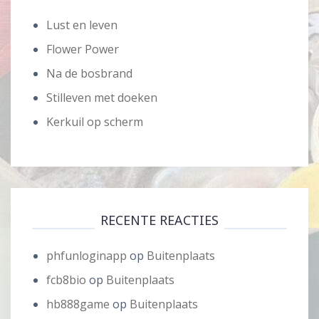
Lust en leven
Flower Power
Na de bosbrand
Stilleven met doeken
Kerkuil op scherm
RECENTE REACTIES
phfunloginapp
op
Buitenplaats
fcb8bio
op
Buitenplaats
hb888game
op
Buitenplaats