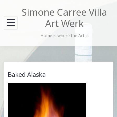
Skip
Simone Carree Villa
to
content
Art Werk
Home is where the Art is
Baked Alaska