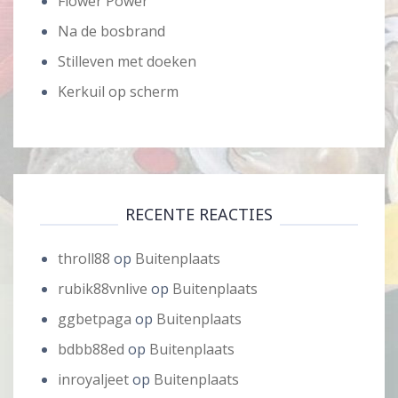
Flower Power
Na de bosbrand
Stilleven met doeken
Kerkuil op scherm
RECENTE REACTIES
throll88
op
Buitenplaats
rubik88vnlive
op
Buitenplaats
ggbetpaga
op
Buitenplaats
bdbb88ed
op
Buitenplaats
inroyaljeet
op
Buitenplaats