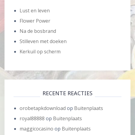
Lust en leven
Flower Power
Na de bosbrand
Stilleven met doeken
Kerkuil op scherm
RECENTE REACTIES
orobetapkdownload
op
Buitenplaats
royal88888
op
Buitenplaats
maggicocasino
op
Buitenplaats