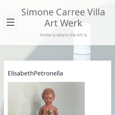
Skip
Simone Carree Villa
to
content
Art Werk
Home is where the Art is
ElisabethPetronella