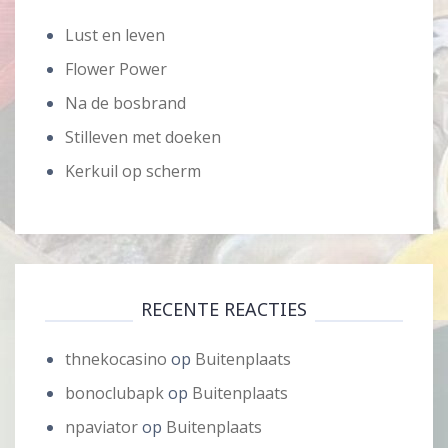
Lust en leven
Flower Power
Na de bosbrand
Stilleven met doeken
Kerkuil op scherm
RECENTE REACTIES
thnekocasino
op
Buitenplaats
bonoclubapk
op
Buitenplaats
npaviator
op
Buitenplaats