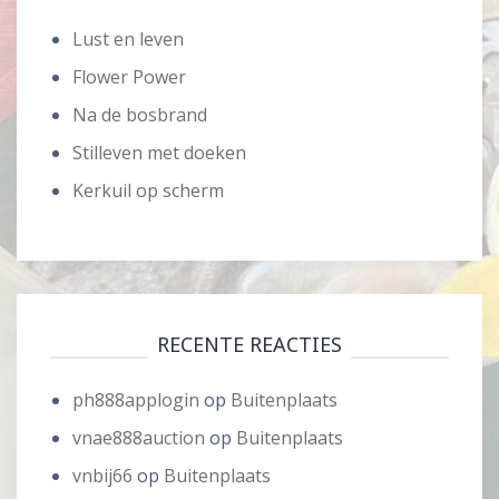
Lust en leven
Flower Power
Na de bosbrand
Stilleven met doeken
Kerkuil op scherm
RECENTE REACTIES
ph888applogin
op
Buitenplaats
vnae888auction
op
Buitenplaats
vnbij66
op
Buitenplaats