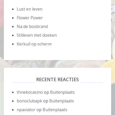
Lust en leven
Flower Power
Na de bosbrand
Stilleven met doeken
Kerkuil op scherm
RECENTE REACTIES
thnekocasino
op
Buitenplaats
bonoclubapk
op
Buitenplaats
npaviator
op
Buitenplaats