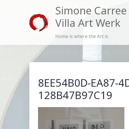
Skip
Simone Carree
to
Villa Art Werk
content
Home is where the Art is
8EE54B0D-EA87-4
128B47B97C19