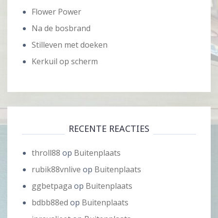
Flower Power
Na de bosbrand
Stilleven met doeken
Kerkuil op scherm
RECENTE REACTIES
throll88
op
Buitenplaats
rubik88vnlive
op
Buitenplaats
ggbetpaga
op
Buitenplaats
bdbb88ed
op
Buitenplaats