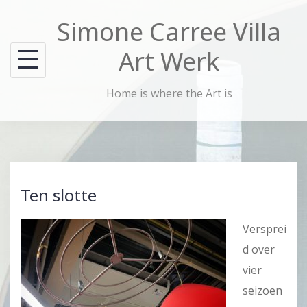
Skip
Simone Carree Villa
to
content
Art Werk
Home is where the Art is
Ten slotte
Versprei
d over
vier
seizoen