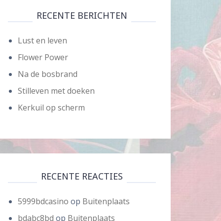
RECENTE BERICHTEN
Lust en leven
Flower Power
Na de bosbrand
Stilleven met doeken
Kerkuil op scherm
RECENTE REACTIES
5999bdcasino
op
Buitenplaats
bdabc8bd
op
Buitenplaats