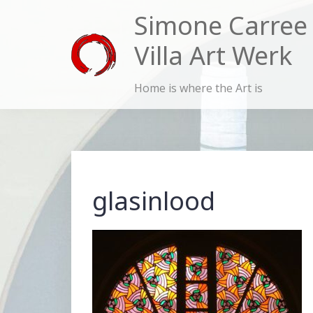
Skip
Simone Carree
to
Villa Art Werk
content
Home is where the Art is
glasinlood