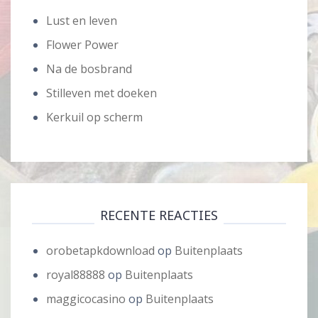
Lust en leven
Flower Power
Na de bosbrand
Stilleven met doeken
Kerkuil op scherm
RECENTE REACTIES
orobetapkdownload
op
Buitenplaats
royal88888
op
Buitenplaats
maggicocasino
op
Buitenplaats