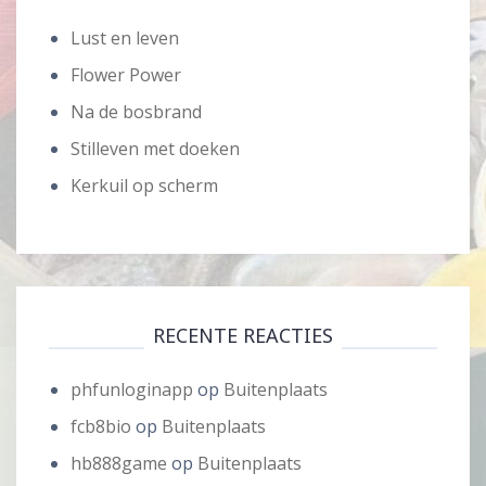
Lust en leven
Flower Power
Na de bosbrand
Stilleven met doeken
Kerkuil op scherm
RECENTE REACTIES
phfunloginapp
op
Buitenplaats
fcb8bio
op
Buitenplaats
hb888game
op
Buitenplaats