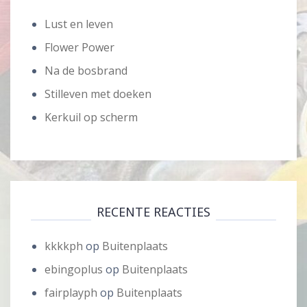
Lust en leven
Flower Power
Na de bosbrand
Stilleven met doeken
Kerkuil op scherm
RECENTE REACTIES
kkkkph
op
Buitenplaats
ebingoplus
op
Buitenplaats
fairplayph
op
Buitenplaats