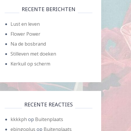
RECENTE BERICHTEN
Lust en leven
Flower Power
Na de bosbrand
Stilleven met doeken
Kerkuil op scherm
RECENTE REACTIES
kkkkph
op
Buitenplaats
ebingoplus
op
Buitenplaats