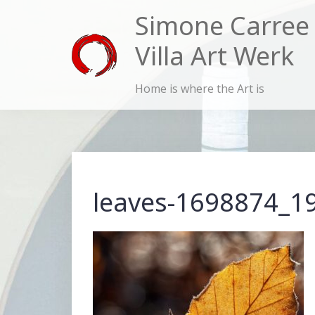
Skip
Simone Carree
to
Villa Art Werk
content
Home is where the Art is
leaves-1698874_1