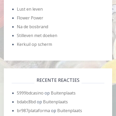
Lust en leven
Flower Power
Na de bosbrand
Stilleven met doeken
Kerkuil op scherm
RECENTE REACTIES
5999bdcasino
op
Buitenplaats
bdabc8bd
op
Buitenplaats
br987plataforma
op
Buitenplaats