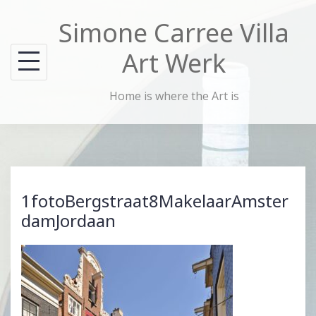
Skip
Simone Carree Villa
to
content
Art Werk
Home is where the Art is
1fotoBergstraat8MakelaarAmster
damJordaan