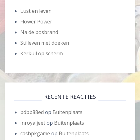
Lust en leven
Flower Power
Na de bosbrand
Stilleven met doeken
Kerkuil op scherm
RECENTE REACTIES
bdbb88ed
op
Buitenplaats
inroyaljeet
op
Buitenplaats
cashpkgame
op
Buitenplaats