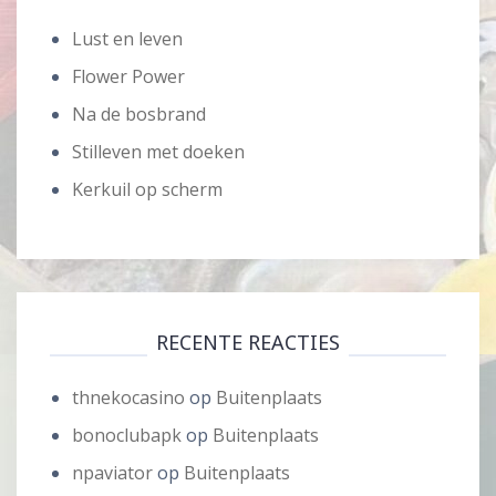
Lust en leven
Flower Power
Na de bosbrand
Stilleven met doeken
Kerkuil op scherm
RECENTE REACTIES
thnekocasino
op
Buitenplaats
bonoclubapk
op
Buitenplaats
npaviator
op
Buitenplaats