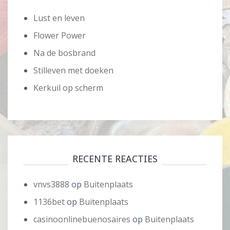
Lust en leven
Flower Power
Na de bosbrand
Stilleven met doeken
Kerkuil op scherm
RECENTE REACTIES
vnvs3888
op
Buitenplaats
1136bet
op
Buitenplaats
casinoonlinebuenosaires
op
Buitenplaats