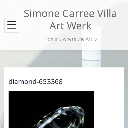
Skip
Simone Carree Villa
to
content
Art Werk
Home is where the Art is
diamond-653368