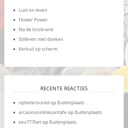
Lust en leven
Flower Power
Na de bosbrand
Stilleven met doeken
Kerkuil op scherm
RECENTE REACTIES
npbetensured
op
Buitenplaats
arcasinoonlinesantafe
op
Buitenplaats
seu777bet
op
Buitenplaats